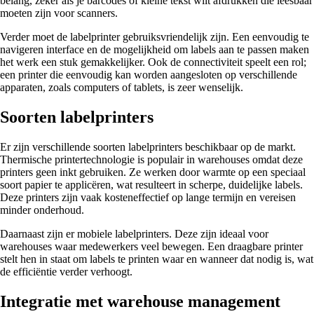
belang, zeker als je barcodes of kleine tekst wilt afdrukken die leesbaar
moeten zijn voor scanners.
Verder moet de labelprinter gebruiksvriendelijk zijn. Een eenvoudig te
navigeren interface en de mogelijkheid om labels aan te passen maken
het werk een stuk gemakkelijker. Ook de connectiviteit speelt een rol;
een printer die eenvoudig kan worden aangesloten op verschillende
apparaten, zoals computers of tablets, is zeer wenselijk.
Soorten labelprinters
Er zijn verschillende soorten labelprinters beschikbaar op de markt.
Thermische printertechnologie is populair in warehouses omdat deze
printers geen inkt gebruiken. Ze werken door warmte op een speciaal
soort papier te applicëren, wat resulteert in scherpe, duidelijke labels.
Deze printers zijn vaak kosteneffectief op lange termijn en vereisen
minder onderhoud.
Daarnaast zijn er mobiele labelprinters. Deze zijn ideaal voor
warehouses waar medewerkers veel bewegen. Een draagbare printer
stelt hen in staat om labels te printen waar en wanneer dat nodig is, wat
de efficiëntie verder verhoogt.
Integratie met warehouse management