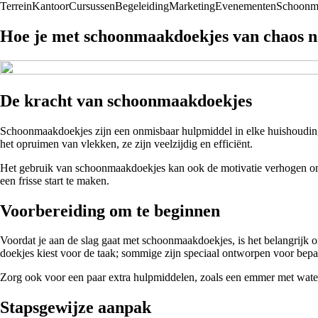
Terrein
Kantoor
Cursussen
Begeleiding
Marketing
Evenementen
Schoonm
Hoe je met schoonmaakdoekjes van chaos na
De kracht van schoonmaakdoekjes
Schoonmaakdoekjes zijn een onmisbaar hulpmiddel in elke huishouding
het opruimen van vlekken, ze zijn veelzijdig en efficiënt.
Het gebruik van schoonmaakdoekjes kan ook de motivatie verhogen om j
een frisse start te maken.
Voorbereiding om te beginnen
Voordat je aan de slag gaat met schoonmaakdoekjes, is het belangrijk
doekjes kiest voor de taak; sommige zijn speciaal ontworpen voor bep
Zorg ook voor een paar extra hulpmiddelen, zoals een emmer met water en
Stapsgewijze aanpak