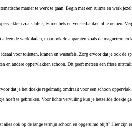
atische manier te werk te gaan. Begin met een ruimte en werk jezelf ge
vlakken zoals tafels, tv-meubels en vensterbanken af te nemen. Verg
et alleen de werkbladen, maar ook de apparaten zoals de magnetron en
aal voor toiletten, kranen en wastafels. Zorg ervoor dat je ook de spi
n en andere oppervlakken schoon. Dit geeft meteen een frisse uitstrali
ervoor dat je het doekje regelmatig omdraait voor een schoon oppervlak.
ekje hoeft te gebruiken. Voor lichte vervuiling kun je hetzelfde doekje 
alles ook op de lange termijn schoon en opgeruimd blijft? Hier zijn en