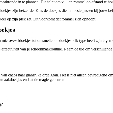
aakronde in te plannen. Dit helpt om vuil en rommel op afstand te ho
ekjes zijn hetzelfde. Kies de doekjes die het beste passen bij jouw be
weer op zijn plek zet. Dit voorkomt dat rommel zich ophoopt.
oekjes
 microvezeldoekjes tot ontsmettende doekjes; elk type heeft zijn eige
ectiviteit van je schoonmaakroutine. Neem de tijd om verschillende opt
van chaos naar glansrijke orde gaan. Het is niet alleen bevredigend om
nmaakdoekjes en laat de magie gebeuren!
g?